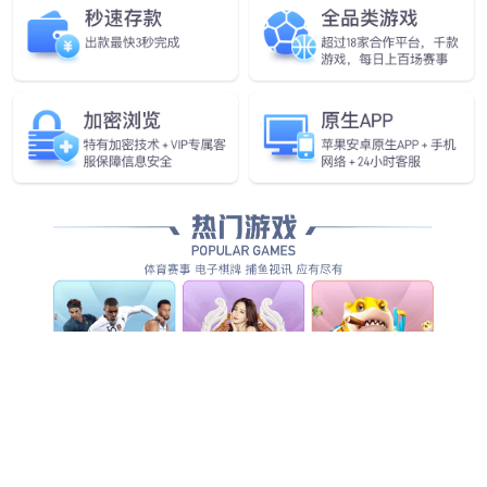
精密之美征服“工业奥斯卡”｜AutoChem B2000问鼎2025德国iF设计奖
2025.03.10
糖代谢带量集采中标结果出炉，vwin德赢生物32项中标脱颖而出！