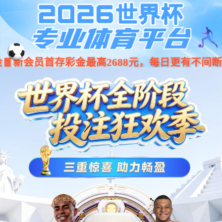
vwin·德赢(中国)-官方网站
NEWS AND
INFORMATION
新闻资讯
公司资讯
·
Company news